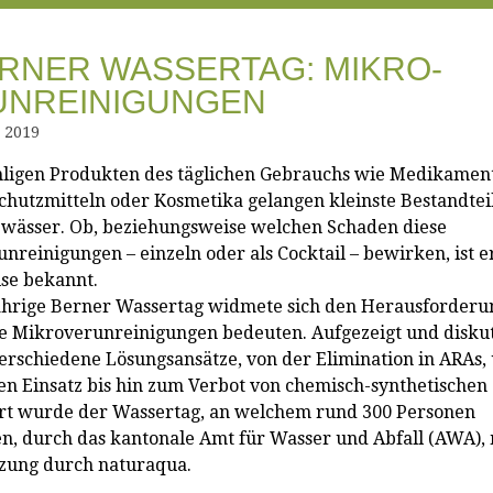
ERNER WASSERTAG: MIKRO-
UNREINIGUNGEN
 2019
ligen Produkten des täglichen Gebrauchs wie Medikamen
chutzmitteln oder Kosmetika gelangen kleinste Bestandteil
wässer. Ob, beziehungsweise welchen Schaden diese
nreinigungen – einzeln oder als Cocktail – bewirken, ist e
se bekannt.
ährige Berner Wassertag widmete sich den Herausforderu
e Mikroverunreinigungen bedeuten. Aufgezeigt und diskut
rschiedene Lösungsansätze, von der Elimination in ARAs,
en Einsatz bis hin zum Verbot von chemisch-synthetischen 
rt wurde der Wassertag, an welchem rund 300 Personen
n, durch das kantonale Amt für Wasser und Abfall (AWA), 
zung durch naturaqua.