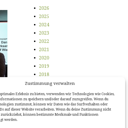
2026
2025
2024
2023
2022
2021
2020
2019
2018
2017
Zustimmung verwalten
2016
optimales Erlebnis zu bieten, verwenden wir Technologien wie Cookies,
2015
nformationen zu speichern und/oder darauf zuzugreifen. Wenn du
nologien zustimmst, können wir Daten wie das Surfverhalten oder
2014
IDs auf dieser Website verarbeiten. Wenn du deine Zustimmung nicht
er zurückziehst, können bestimmte Merkmale und Funktionen
reas
igt werden.