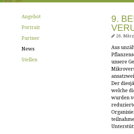
Angebot
9. B
VER
Portrait
26. März
Partner
Aus unzäh
News
Pflanzens
Stellen
unsere Ge
Mikroveru
ansatzwei
Der diesj
welche di
wurden ve
reduziert
Organisie
teilnahme
Unterstüt