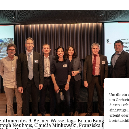
Um dir ein 
um Gerätei
diesen Tech
eindeutige 
erteilst od
entInnen des 9. Berner Wassertags: Bruno Bangerter, And
beeinträcht
istoph Neuhaus, Claudia Minkowski, Franziska Herren,