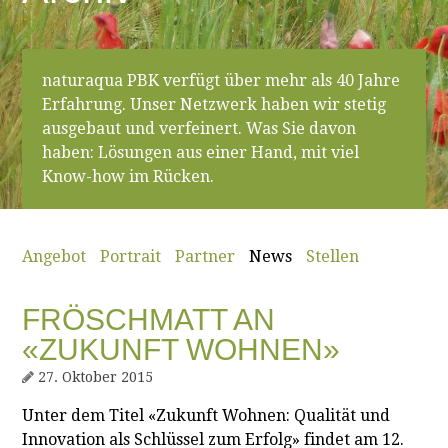
naturaqua PBK verfügt über mehr als 40 Jahre
Erfahrung. Unser Netzwerk haben wir stetig
ausgebaut und verfeinert. Was Sie davon
haben: Lösungen aus einer Hand, mit viel
Know-how im Rücken.
Angebot
Portrait
Partner
News
Stellen
FRÖSCHMATT AN
«ZUKUNFT WOHNEN»
27. Oktober 2015
Unter dem Titel «Zukunft Wohnen: Qualität und
Innovation als Schlüssel zum Erfolg» findet am 12.