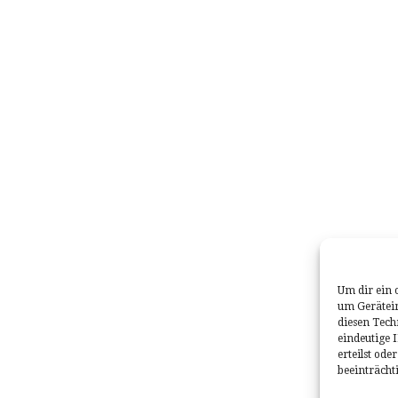
Um dir ein 
um Gerätei
diesen Tech
eindeutige 
erteilst od
beeinträcht