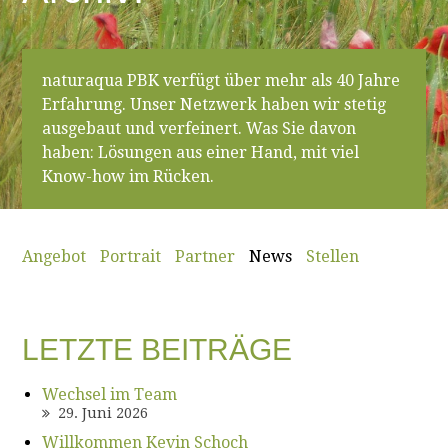
naturaqua PBK verfügt über mehr als 40 Jahre
Erfahrung. Unser Netzwerk haben wir stetig
ausgebaut und verfeinert. Was Sie davon
haben: Lösungen aus einer Hand, mit viel
Know-how im Rücken.
Angebot
Portrait
Partner
News
Stellen
LETZTE BEITRÄGE
Wechsel im Team
29. Juni 2026
Willkommen Kevin Schoch