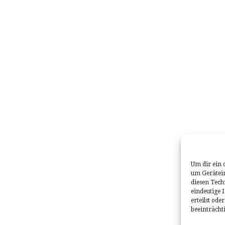
Um dir ein 
um Gerätei
diesen Tech
eindeutige 
erteilst od
beeinträcht