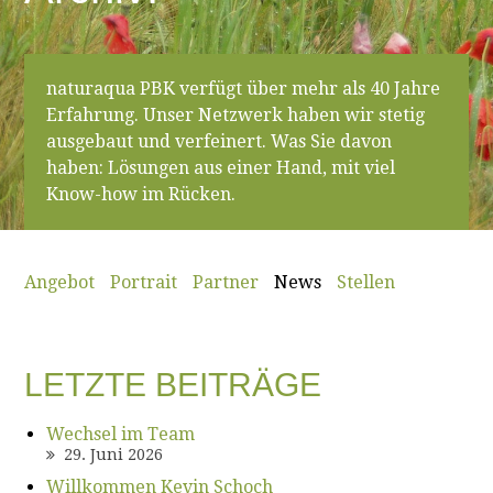
naturaqua PBK verfügt über mehr als 40 Jahre
Erfahrung. Unser Netzwerk haben wir stetig
ausgebaut und verfeinert. Was Sie davon
haben: Lösungen aus einer Hand, mit viel
Know-how im Rücken.
Angebot
Portrait
Partner
News
Stellen
LETZTE BEITRÄGE
Wechsel im Team
29. Juni 2026
Willkommen Kevin Schoch