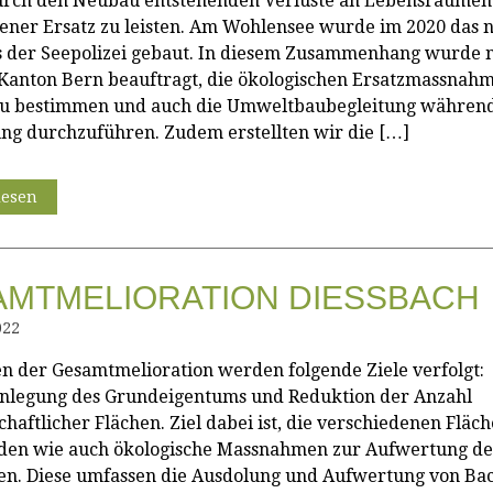
urch den Neubau entstehenden Verluste an Lebensräumen 
ner Ersatz zu leisten. Am Wohlensee wurde im 2020 das 
 der Seepolizei gebaut. In diesem Zusammenhang wurde 
anton Bern beauftragt, die ökologischen Ersatzmassnahm
zu bestimmen und auch die Umweltbaubegleitung währen
ung durchzuführen. Zudem erstellten wir die […]
lesen
MTMELIORATION DIESSBACH
022
 der Gesamtmelioration werden folgende Ziele verfolgt:
legung des Grundeigentums und Reduktion der Anzahl
chaftlicher Flächen. Ziel dabei ist, die verschiedenen Fläc
den wie auch ökologische Massnahmen zur Aufwertung de
n. Diese umfassen die Ausdolung und Aufwertung von Ba