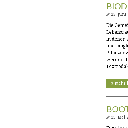
BIOD
23. Juni
Die Gemei
Lebensräu
in denen s
und mögli
Pflanzenw
werden. L
Textredak
mehr 
BOOT
13. Mai 