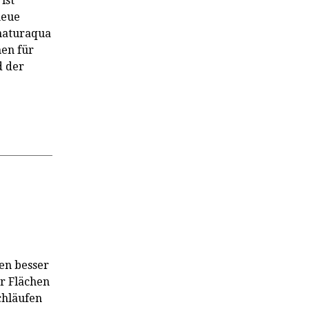
ist
neue
naturaqua
en für
d der
hen besser
r Flächen
chläufen