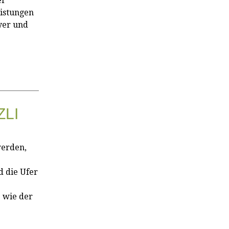
er
istungen
yer und
LI
werden,
 die Ufer
 wie der