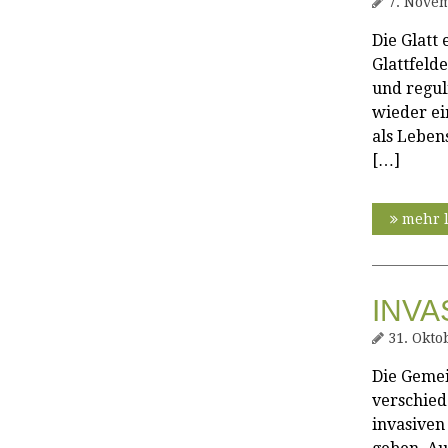
7. Novem
Die Glatt
Glattfeld
und regul
wieder ei
als Leben
[…]
mehr 
INVA
31. Okto
Die Gemei
verschie
invasiven