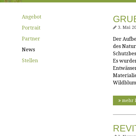
Angebot
GRU
Portrait
3. Mai 2
Partner
Der Aufbe
des Natur
News
Schutzbes
Stellen
Es wurden
Entwässer
Materiali
Wildblume
mehr 
REVI