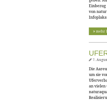
geben. Au
Einbezug 
von natu
Infoplaka
mehr 
UFER
7. Augus
Die Aareu
um sie vor
Uferverba
an vielen
naturaqua
Realisier