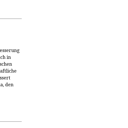
besserung
ch in
ischen
ftliche
ssert
a, den