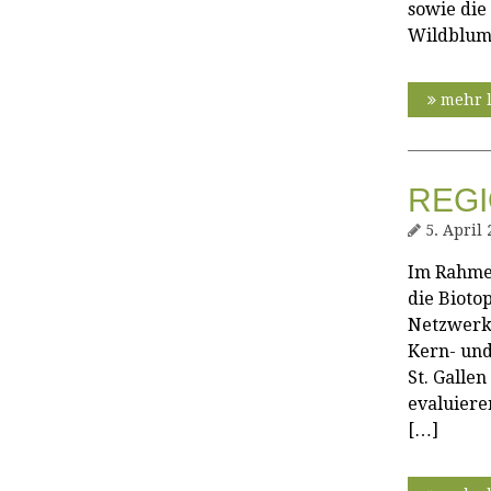
sowie die
Wildblum
mehr 
REGI
5. April 
Im Rahmen
die Bioto
Netzwerk 
Kern- und
St. Galle
evaluiere
[…]