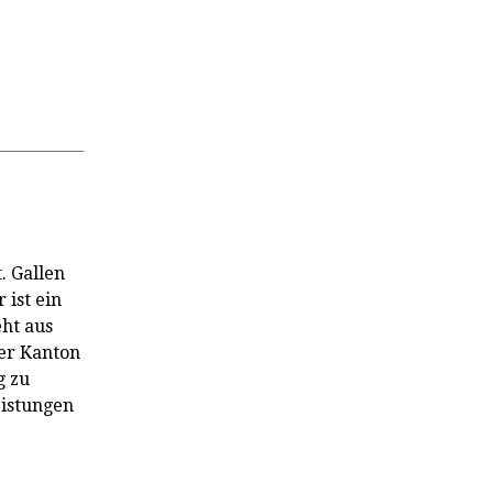
. Gallen
 ist ein
ht aus
er Kanton
g zu
eistungen