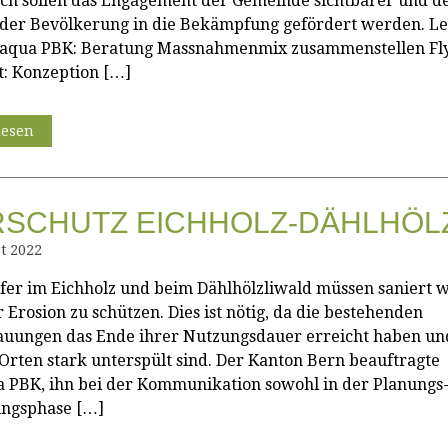
ch sollen das Engagement der Gemeinde sichtbarer und d
der Bevölkerung in die Bekämpfung gefördert werden. Le
raqua PBK: Beratung Massnahmenmix zusammenstellen Fl
t: Konzeption […]
lesen
SCHUTZ EICHHOLZ-DÄHLHÖLZ
t 2022
fer im Eichholz und beim Dählhölzliwald müssen saniert 
 Erosion zu schützen. Dies ist nötig, da die bestehenden
uungen das Ende ihrer Nutzungsdauer erreicht haben und
 Orten stark unterspült sind. Der Kanton Bern beauftragte
 PBK, ihn bei der Kommunikation sowohl in der Planungs-
ungsphase […]