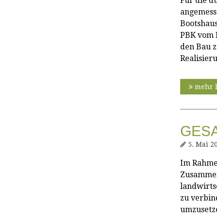
Für die d
angemesse
Bootshaus
PBK vom K
den Bau 
Realisier
mehr 
GESA
5. Mai 2
Im Rahmen
Zusammen
landwirts
zu verbin
umzusetze